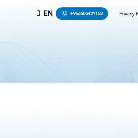
EN
Privacy 
+966505421152