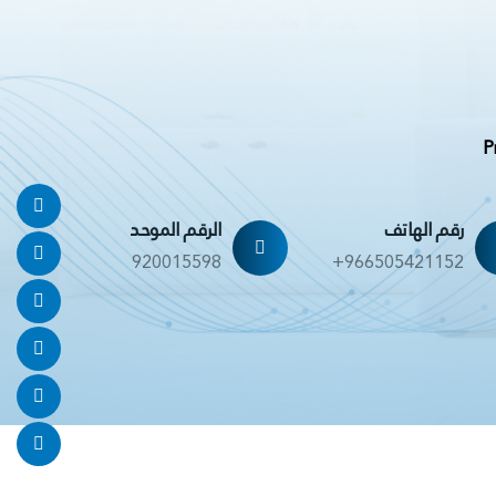
P
رقم الهاتف
الرقم الموحد
920015598
+966505421152