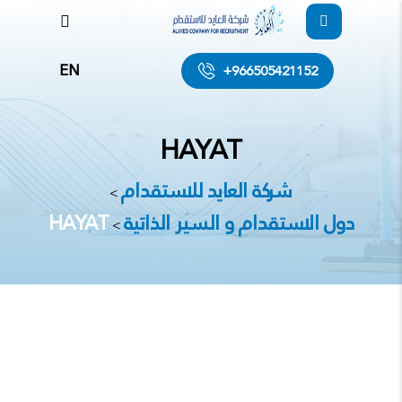
EN
+966505421152
HAYAT
شركة العايد للاستقدام
>
دول الاستقدام و السير الذاتية
HAYAT
>