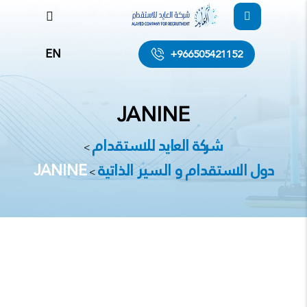
EN
+966505421152
JANINE
شركة العايد للاستقدام
>
دول الاستقدام و السير الذاتية
JANINE
>