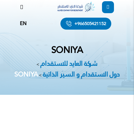
EN
+966505421152
SONIYA
شركة العايد للاستقدام
>
دول الاستقدام و السير الذاتية
SONIYA
>