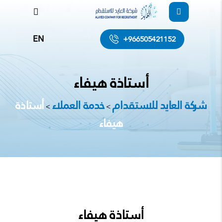
EN
+966505421152
أستاذة هيفاء
شركة العايد للاستقدام
خدمة العملاء
أستاذة
>
>
هيفاء
أستاذة هيفاء