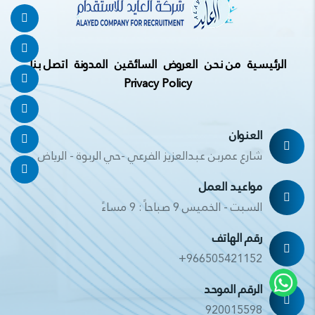
الرئيسية
من نحن
العروض
السائقين
المدونة
اتصل بنا
Privacy Policy
العنوان
شارع عمربن عبدالعزيز الفرعي -حي الربوة - الرياض
مواعيد العمل
السبت - الخميس 9 صباحاً : 9 مساءً
رقم الهاتف
+966505421152
الرقم الموحد
920015598