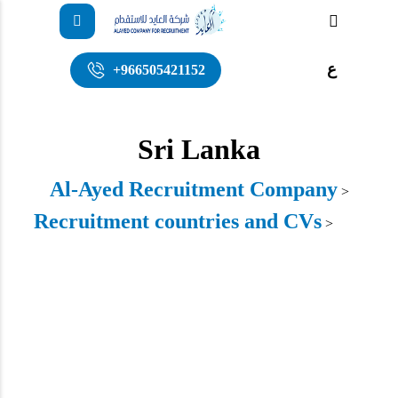
ع
+966505421152
Sri Lanka
Al-Ayed Recruitment Company
>
Recruitment countries and CVs
Sri
>
Lanka