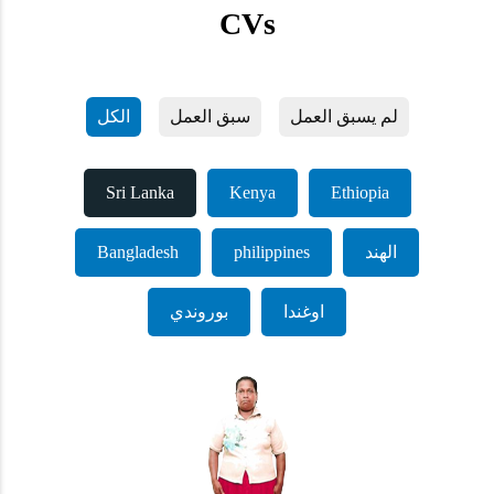
CVs
لم يسبق العمل
سبق العمل
الكل
Sri Lanka
Kenya
Ethiopia
الهند
philippines
Bangladesh
اوغندا
بوروندي